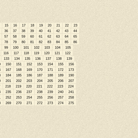
15
16
17
18
19
20
21
22
23
36
37
38
39
40
41
42
43
44
57
58
59
60
61
62
63
64
65
78
79
80
81
82
83
84
85
86
99
100
101
102
103
104
105
116
117
118
119
120
121
122
133
134
135
136
137
138
139
9
150
151
152
153
154
155
156
6
167
168
169
170
171
172
173
3
184
185
186
187
188
189
190
0
201
202
203
204
205
206
207
7
218
219
220
221
222
223
224
4
235
236
237
238
239
240
241
1
252
253
254
255
256
257
258
8
269
270
271
272
273
274
275