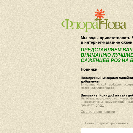
Мы рады приветствовать 
в интернет-магазине саже
ПРЕДСТАВЛЯЕМ ВА
ВНИМАНИЮ ЛУЧШИЕ
САЖЕНЦЕВ РОЗ НА В
Новинки
Посадочный материал лилейник
добавлены:
Внимание!На сайт добавлен ассор
материалу лилейников.
Внимание! Конкурс! на сайт д
Мы объявляем конкурс на лучшую 
информативный комментарий! Под
прочитать
здесь
Смотреть все новинки
Войти
Зарегистрироваться