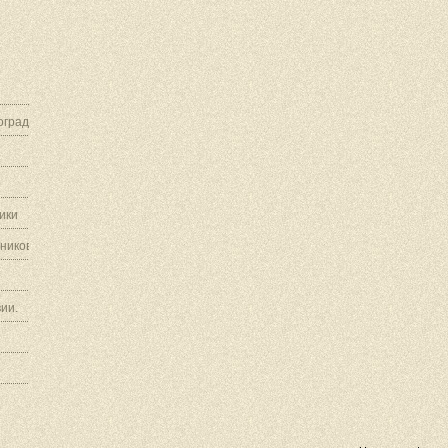
граду.
ики
ников.
ии.