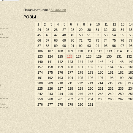
Показывать все /
В наличии
РОЗЫ
1
2
3
4
5
6
7
8
9
10
11
12
13
14
24
25
26
27
28
29
30
31
32
33
34
35
ов
45
46
47
48
49
50
51
52
53
54
55
56
66
67
68
69
70
71
72
73
74
75
76
77
87
88
89
90
91
92
93
94
95
96
97
98
106
107
108
109
110
111
112
113
114
115
123
124
125
126
127
128
129
130
131
132
140
141
142
143
144
145
146
147
148
14
157
158
159
160
161
162
163
164
165
16
174
175
176
177
178
179
180
181
182
18
191
192
193
194
195
196
197
198
199
20
208
209
210
211
212
213
214
215
216
21
з
225
226
227
228
229
230
231
232
233
23
242
243
244
245
246
247
248
249
250
25
259
260
261
262
263
264
265
266
267
26
нда
276
277
278
279
280
281