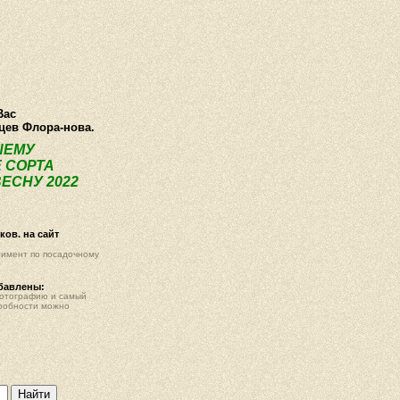
О компании
Как купить
Фотогалерея
Статьи
Опт
Контак
Вас
нцев Флора-нова.
ШЕМУ
 СОРТА
ЕСНУ 2022
ов. на сайт
тимент по посадочному
обавлены:
фотографию и самый
робности можно