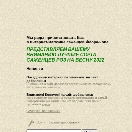
О компании
Как купить
Фотогалерея
Статьи
Опт
Контакт
Мы рады приветствовать Вас
в интернет-магазине саженцев Флора-нова.
ПРЕДСТАВЛЯЕМ ВАШЕМУ
ВНИМАНИЮ ЛУЧШИЕ СОРТА
САЖЕНЦЕВ РОЗ НА ВЕСНУ 2022
Новинки
Посадочный материал лилейников. на сайт
добавлены:
Внимание!На сайт добавлен ассортимент по посадочному
материалу лилейников.
Внимание! Конкурс! на сайт добавлены:
Мы объявляем конкурс на лучшую фотографию и самый
информативный комментарий! Подробности можно
прочитать
здесь
Смотреть все новинки
Войти
Зарегистрироваться