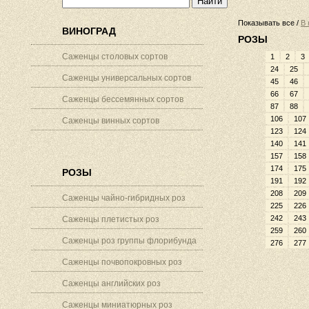
Показывать все /
В 
ВИНОГРАД
РОЗЫ
Саженцы столовых сортов
1
2
3
24
25
Саженцы универсальных сортов
45
46
66
67
Саженцы бессемянных сортов
87
88
106
107
Саженцы винных сортов
123
124
140
141
157
158
174
175
РОЗЫ
191
192
208
209
Саженцы чайно-гибридных роз
225
226
242
243
Саженцы плетистых роз
259
260
Саженцы роз группы флорибунда
276
277
Саженцы почвопокровных роз
Саженцы английских роз
Саженцы миниатюрных роз