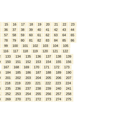
15
16
17
18
19
20
21
22
23
36
37
38
39
40
41
42
43
44
57
58
59
60
61
62
63
64
65
78
79
80
81
82
83
84
85
86
99
100
101
102
103
104
105
116
117
118
119
120
121
122
2
133
134
135
136
137
138
139
9
150
151
152
153
154
155
156
167
168
169
170
171
172
173
3
184
185
186
187
188
189
190
0
201
202
203
204
205
206
207
7
218
219
220
221
222
223
224
4
235
236
237
238
239
240
241
1
252
253
254
255
256
257
258
8
269
270
271
272
273
274
275