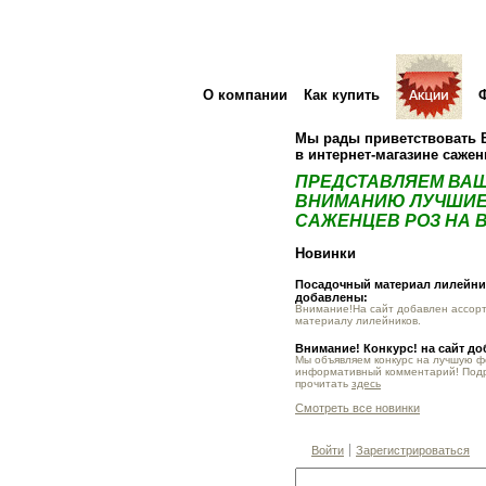
О компании
Как купить
Мы рады приветствовать 
в интернет-магазине саже
ПРЕДСТАВЛЯЕМ ВА
ВНИМАНИЮ ЛУЧШИЕ
САЖЕНЦЕВ РОЗ НА В
Новинки
Посадочный материал лилейник
добавлены:
Внимание!На сайт добавлен ассор
материалу лилейников.
Внимание! Конкурс! на сайт д
Мы объявляем конкурс на лучшую 
информативный комментарий! Под
прочитать
здесь
Смотреть все новинки
Войти
Зарегистрироваться