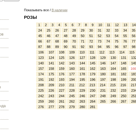
Показывать все /
В наличии
РОЗЫ
1
2
3
4
5
6
7
8
9
10
11
12
13
14
24
25
26
27
28
29
30
31
32
33
34
35
ов
45
46
47
48
49
50
51
52
53
54
55
56
66
67
68
69
70
71
72
73
74
75
76
77
87
88
89
90
91
92
93
94
95
96
97
98
106
107
108
109
110
111
112
113
114
115
123
124
125
126
127
128
129
130
131
13
140
141
142
143
144
145
146
147
148
14
157
158
159
160
161
162
163
164
165
166
174
175
176
177
178
179
180
181
182
18
191
192
193
194
195
196
197
198
199
20
208
209
210
211
212
213
214
215
216
21
з
225
226
227
228
229
230
231
232
233
23
242
243
244
245
246
247
248
249
250
25
259
260
261
262
263
264
265
266
267
26
нда
276
277
278
279
280
281