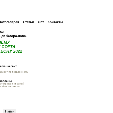
Фотогалерея
Статьи
Опт
Контакты
Вас
нцев Флора-нова.
ШЕМУ
 СОРТА
ЕСНУ 2022
ов. на сайт
тимент по посадочному
обавлены:
фотографию и самый
робности можно