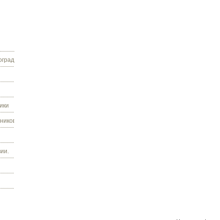
граду.
ики
ников.
ии.