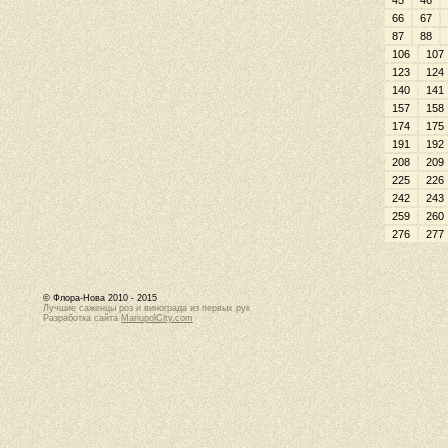
45
46
66
67
87
88
106
107
123
124
140
141
157
158
174
175
191
192
208
209
225
226
242
243
259
260
276
277
© Флора-Нова 2010 - 2015
Лучшие саженцы роз и винограда из первых рук
Разработка сайта
MariupolCity.com