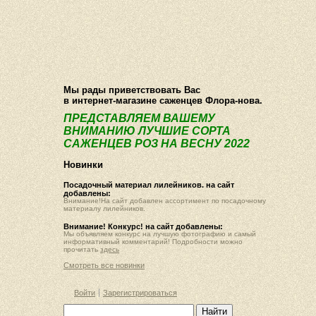
О компании
Как купить
Фотогалерея
Статьи
Опт
Контакт
Мы рады приветствовать Вас
в интернет-магазине саженцев Флора-нова.
ПРЕДСТАВЛЯЕМ ВАШЕМУ
ВНИМАНИЮ ЛУЧШИЕ СОРТА
САЖЕНЦЕВ РОЗ НА ВЕСНУ 2022
Новинки
Посадочный материал лилейников. на сайт
добавлены:
Внимание!На сайт добавлен ассортимент по посадочному
материалу лилейников.
Внимание! Конкурс! на сайт добавлены:
Мы объявляем конкурс на лучшую фотографию и самый
информативный комментарий! Подробности можно
прочитать
здесь
Смотреть все новинки
Войти
Зарегистрироваться