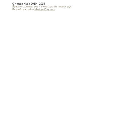
© Флора-Нова 2010 - 2015
Лучшие саженцы роз и винограда из первых рук
Разработка сайта
MariupolCity.com