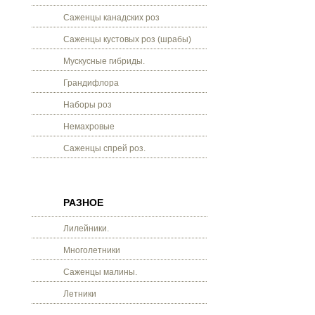
Саженцы канадских роз
Саженцы кустовых роз (шрабы)
Мускусные гибриды.
Грандифлора
Наборы роз
Немахровые
Саженцы спрей роз.
РАЗНОЕ
Лилейники.
Многолетники
Саженцы малины.
Летники