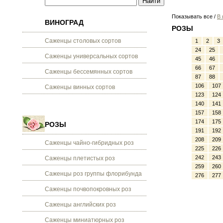
Показывать все /
В 
ВИНОГРАД
РОЗЫ
Саженцы столовых сортов
1
2
3
24
25
Саженцы универсальных сортов
45
46
66
67
Саженцы бессемянных сортов
87
88
106
107
Саженцы винных сортов
123
124
140
141
157
158
174
175
РОЗЫ
191
192
208
209
Саженцы чайно-гибридных роз
225
226
242
243
Саженцы плетистых роз
259
260
Саженцы роз группы флорибунда
276
277
Саженцы почвопокровных роз
Саженцы английских роз
Саженцы миниатюрных роз