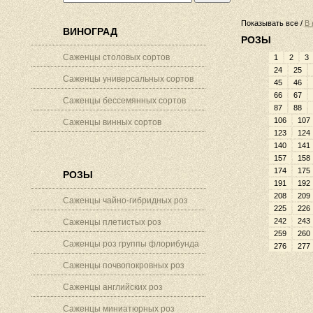
Показывать все /
В 
ВИНОГРАД
РОЗЫ
Саженцы столовых сортов
1
2
3
24
25
Саженцы универсальных сортов
45
46
66
67
Саженцы бессемянных сортов
87
88
106
107
Саженцы винных сортов
123
124
140
141
157
158
174
175
РОЗЫ
191
192
208
209
Саженцы чайно-гибридных роз
225
226
242
243
Саженцы плетистых роз
259
260
Саженцы роз группы флорибунда
276
277
Саженцы почвопокровных роз
Саженцы английских роз
Саженцы миниатюрных роз