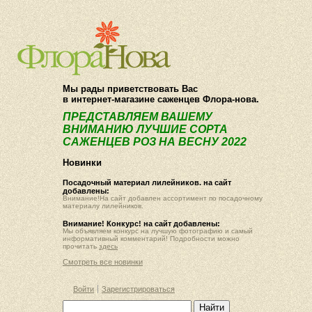
О компании
Как купить
Мы рады приветствовать Вас
в интернет-магазине саженцев Флора-нова.
ПРЕДСТАВЛЯЕМ ВАШЕМУ
ВНИМАНИЮ ЛУЧШИЕ СОРТА
САЖЕНЦЕВ РОЗ НА ВЕСНУ 2022
Новинки
Посадочный материал лилейников. на сайт
добавлены:
Внимание!На сайт добавлен ассортимент по посадочному
материалу лилейников.
Внимание! Конкурс! на сайт добавлены:
Мы объявляем конкурс на лучшую фотографию и самый
информативный комментарий! Подробности можно
прочитать
здесь
Смотреть все новинки
Войти
Зарегистрироваться