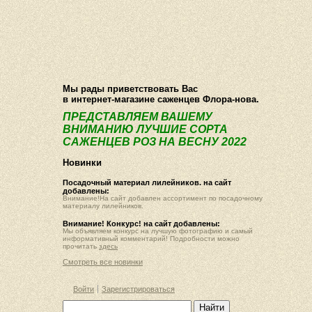
О компании
Как купить
Фотогалерея
Статьи
Опт
Контакт
Мы рады приветствовать Вас
в интернет-магазине саженцев Флора-нова.
ПРЕДСТАВЛЯЕМ ВАШЕМУ
ВНИМАНИЮ ЛУЧШИЕ СОРТА
САЖЕНЦЕВ РОЗ НА ВЕСНУ 2022
Новинки
Посадочный материал лилейников. на сайт
добавлены:
Внимание!На сайт добавлен ассортимент по посадочному
материалу лилейников.
Внимание! Конкурс! на сайт добавлены:
Мы объявляем конкурс на лучшую фотографию и самый
информативный комментарий! Подробности можно
прочитать
здесь
Смотреть все новинки
Войти
Зарегистрироваться