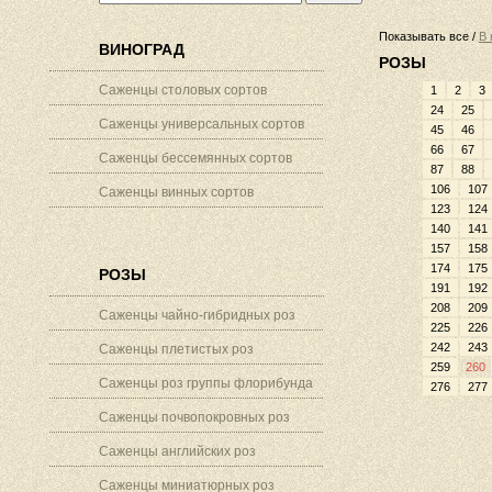
Показывать все /
В 
ВИНОГРАД
РОЗЫ
Саженцы столовых сортов
1
2
3
24
25
Саженцы универсальных сортов
45
46
66
67
Саженцы бессемянных сортов
87
88
106
107
Саженцы винных сортов
123
124
140
141
157
158
174
175
РОЗЫ
191
192
208
209
Саженцы чайно-гибридных роз
225
226
242
243
Саженцы плетистых роз
259
260
Саженцы роз группы флорибунда
276
277
Саженцы почвопокровных роз
Саженцы английских роз
Саженцы миниатюрных роз