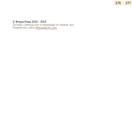
276
277
© Флора-Нова 2010 - 2015
Лучшие саженцы роз и винограда из первых рук
Разработка сайта
MariupolCity.com