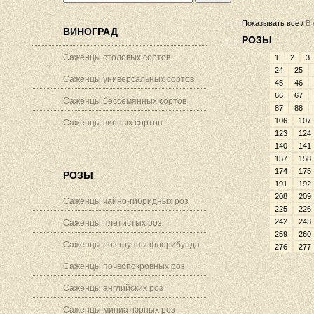
Показывать все /
В 
ВИНОГРАД
РОЗЫ
Саженцы столовых сортов
1
2
3
24
25
Саженцы универсальных сортов
45
46
66
67
Саженцы бессемянных сортов
87
88
106
107
Саженцы винных сортов
123
124
140
141
157
158
174
175
РОЗЫ
191
192
208
209
Саженцы чайно-гибридных роз
225
226
242
243
Саженцы плетистых роз
259
260
Саженцы роз группы флорибунда
276
277
Саженцы почвопокровных роз
Саженцы английских роз
Саженцы миниатюрных роз