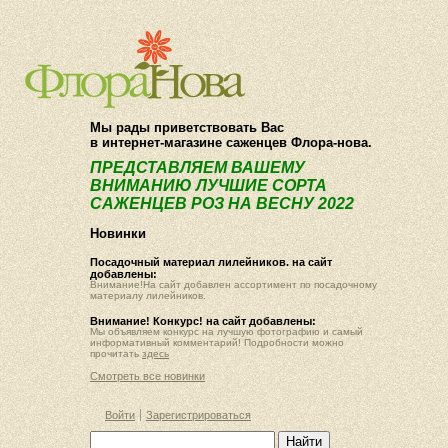
О компании
Как купить
Мы рады приветствовать Вас
в интернет-магазине саженцев Флора-нова.
ПРЕДСТАВЛЯЕМ ВАШЕМУ
ВНИМАНИЮ ЛУЧШИЕ СОРТА
САЖЕНЦЕВ РОЗ НА ВЕСНУ 2022
Новинки
Посадочный материал лилейников. на сайт
добавлены:
Внимание!На сайт добавлен ассортимент по посадочному
материалу лилейников.
Внимание! Конкурс! на сайт добавлены:
Мы объявляем конкурс на лучшую фотографию и самый
информативный комментарий! Подробности можно
прочитать
здесь
Смотреть все новинки
Войти
Зарегистрироваться