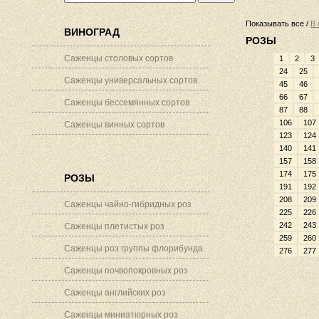
Показывать все /
В 
ВИНОГРАД
РОЗЫ
Саженцы столовых сортов
1
2
3
24
25
Саженцы универсальных сортов
45
46
66
67
Саженцы бессемянных сортов
87
88
106
107
Саженцы винных сортов
123
124
140
141
157
158
174
175
РОЗЫ
191
192
208
209
Саженцы чайно-гибридных роз
225
226
242
243
Саженцы плетистых роз
259
260
Саженцы роз группы флорибунда
276
277
Саженцы почвопокровных роз
Саженцы английских роз
Саженцы миниатюрных роз