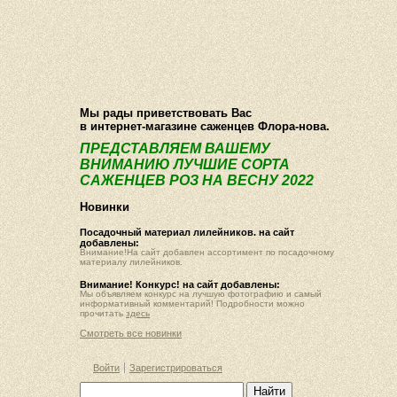
О компании
Как купить
Фотогалерея
Статьи
Опт
Контакт
Мы рады приветствовать Вас
в интернет-магазине саженцев Флора-нова.
ПРЕДСТАВЛЯЕМ ВАШЕМУ
ВНИМАНИЮ ЛУЧШИЕ СОРТА
САЖЕНЦЕВ РОЗ НА ВЕСНУ 2022
Новинки
Посадочный материал лилейников. на сайт
добавлены:
Внимание!На сайт добавлен ассортимент по посадочному
материалу лилейников.
Внимание! Конкурс! на сайт добавлены:
Мы объявляем конкурс на лучшую фотографию и самый
информативный комментарий! Подробности можно
прочитать
здесь
Смотреть все новинки
Войти
Зарегистрироваться