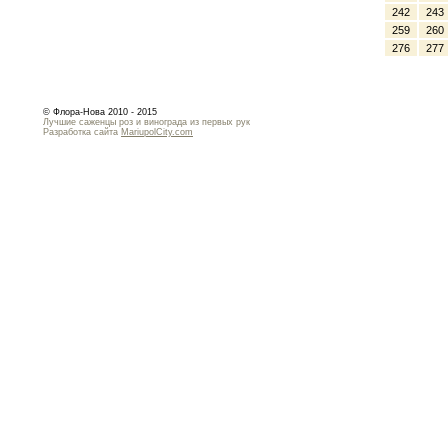
242
243
259
260
276
277
© Флора-Нова 2010 - 2015
Лучшие саженцы роз и винограда из первых рук
Разработка сайта
MariupolCity.com