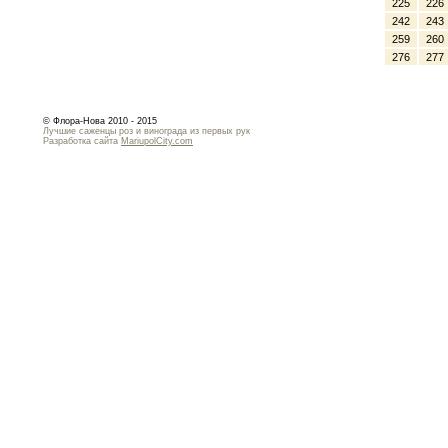
225
226
242
243
259
260
276
277
© Флора-Нова 2010 - 2015
Лучшие саженцы роз и винограда из первых рук
Разработка сайта
MariupolCity.com