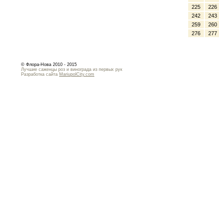
225
226
242
243
259
260
276
277
© Флора-Нова 2010 - 2015
Лучшие саженцы роз и винограда из первых рук
Разработка сайта
MariupolCity.com