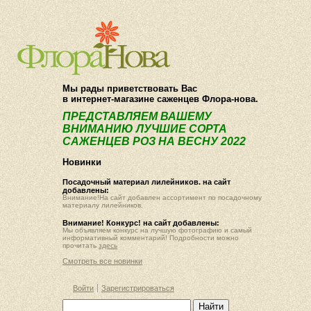
О компании
Как купить
Мы рады приветствовать Вас
в интернет-магазине саженцев Флора-нова.
ПРЕДСТАВЛЯЕМ ВАШЕМУ
ВНИМАНИЮ ЛУЧШИЕ СОРТА
САЖЕНЦЕВ РОЗ НА ВЕСНУ 2022
Новинки
Посадочный материал лилейников. на сайт
добавлены:
Внимание!На сайт добавлен ассортимент по посадочному
материалу лилейников.
Внимание! Конкурс! на сайт добавлены:
Мы объявляем конкурс на лучшую фотографию и самый
информативный комментарий! Подробности можно
прочитать
здесь
Смотреть все новинки
Войти
Зарегистрироваться