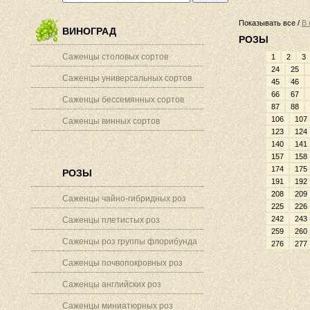
Показывать все /
В 
ВИНОГРАД
РОЗЫ
Саженцы столовых сортов
1
2
3
24
25
Саженцы универсальных сортов
45
46
66
67
Саженцы бессемянных сортов
87
88
106
107
Саженцы винных сортов
123
124
140
141
157
158
174
175
РОЗЫ
191
192
208
209
Саженцы чайно-гибридных роз
225
226
242
243
Саженцы плетистых роз
259
260
Саженцы роз группы флорибунда
276
277
Саженцы почвопокровных роз
Саженцы английских роз
Саженцы миниатюрных роз