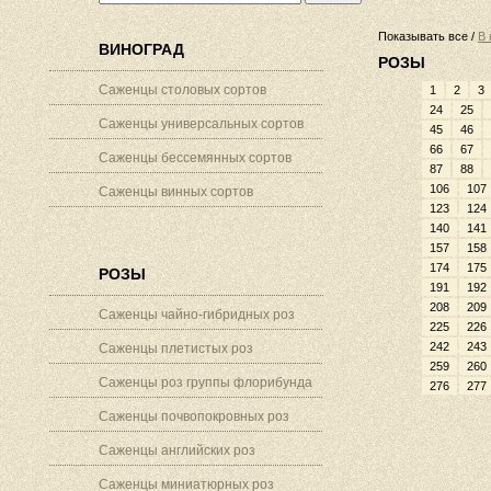
Показывать все /
В 
ВИНОГРАД
РОЗЫ
Саженцы столовых сортов
1
2
3
24
25
Саженцы универсальных сортов
45
46
66
67
Саженцы бессемянных сортов
87
88
106
107
Саженцы винных сортов
123
124
140
141
157
158
174
175
РОЗЫ
191
192
208
209
Саженцы чайно-гибридных роз
225
226
242
243
Саженцы плетистых роз
259
260
Саженцы роз группы флорибунда
276
277
Саженцы почвопокровных роз
Саженцы английских роз
Саженцы миниатюрных роз