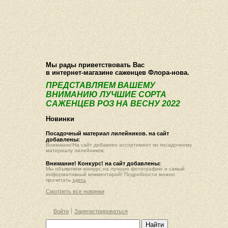
О компании
Как купить
Фотогалерея
Статьи
Опт
Контакт
Мы рады приветствовать Вас
в интернет-магазине саженцев Флора-нова.
ПРЕДСТАВЛЯЕМ ВАШЕМУ
ВНИМАНИЮ ЛУЧШИЕ СОРТА
САЖЕНЦЕВ РОЗ НА ВЕСНУ 2022
Новинки
Посадочный материал лилейников. на сайт
добавлены:
Внимание!На сайт добавлен ассортимент по посадочному
материалу лилейников.
Внимание! Конкурс! на сайт добавлены:
Мы объявляем конкурс на лучшую фотографию и самый
информативный комментарий! Подробности можно
прочитать
здесь
Смотреть все новинки
Войти
Зарегистрироваться