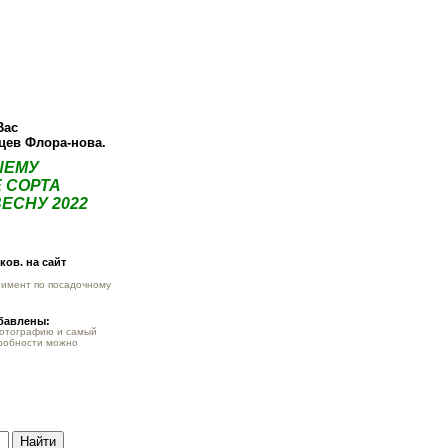
О компании
Как купить
Фотогалерея
Статьи
Опт
Контак
Вас
нцев Флора-нова.
ШЕМУ
 СОРТА
ЕСНУ 2022
ов. на сайт
тимент по посадочному
обавлены:
фотографию и самый
робности можно