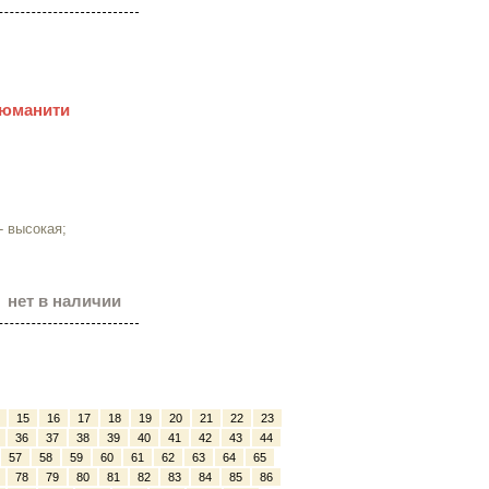
ьюманити
- высокая;
нет в наличии
15
16
17
18
19
20
21
22
23
36
37
38
39
40
41
42
43
44
57
58
59
60
61
62
63
64
65
78
79
80
81
82
83
84
85
86