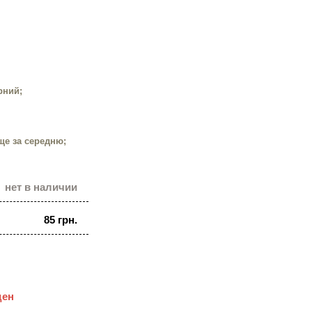
рний;
ище за середню;
нет в наличии
85 грн.
ден