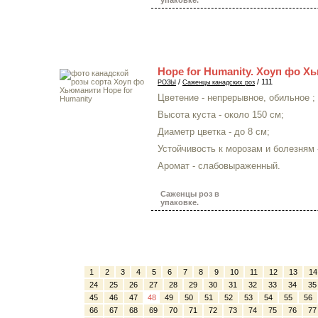
упаковке.
Hope for Humanity. Хоуп фо Х
/
/ 111
РОЗЫ
Саженцы канадских роз
Цветение - непрерывное, обильное ;
Высота куста - около 150 см;
Диаметр цветка - до 8 см;
Устойчивость к морозам и болезням 
Аромат - слабовыраженный.
Саженцы роз в
упаковке.
1
2
3
4
5
6
7
8
9
10
11
12
13
14
24
25
26
27
28
29
30
31
32
33
34
35
45
46
47
48
49
50
51
52
53
54
55
56
66
67
68
69
70
71
72
73
74
75
76
77