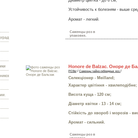
Диаметр цветка - до 6 см;
Устойчивость к болезням - выше сре
Аромат - легкий.
Саженцы роз в
упаковке.
граду.
Honore de Balzac. Оноре де Б
ики
/
/
РОЗЫ
Саженцы чайно-гибридных роз
ников.
Селекціонер - Meilland;
Характер цвітіння - хвилеподібне;
Висота куща - 120 см;
ии.
Діаметр квітки - 13 - 14 см;
Стійкість до хвороб і морозів - ви
Аромат - сильний.
Саженцы роз в