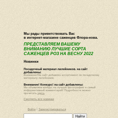
О компании
Как купить
Фотогалерея
Статьи
Опт
Контакт
Мы рады приветствовать Вас
в интернет-магазине саженцев Флора-нова.
ПРЕДСТАВЛЯЕМ ВАШЕМУ
ВНИМАНИЮ ЛУЧШИЕ СОРТА
САЖЕНЦЕВ РОЗ НА ВЕСНУ 2022
Новинки
Посадочный материал лилейников. на сайт
добавлены:
Внимание!На сайт добавлен ассортимент по посадочному
материалу лилейников.
Внимание! Конкурс! на сайт добавлены:
Мы объявляем конкурс на лучшую фотографию и самый
информативный комментарий! Подробности можно
прочитать
здесь
Смотреть все новинки
Войти
Зарегистрироваться