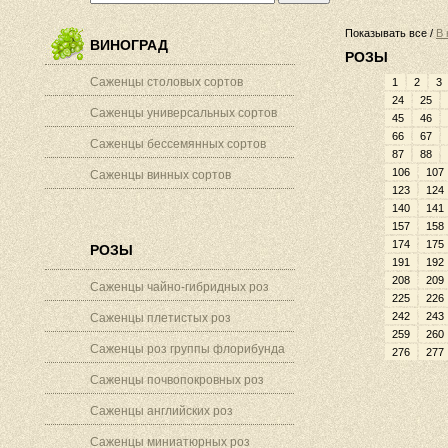
Показывать все /
В 
ВИНОГРАД
РОЗЫ
Саженцы столовых сортов
1
2
3
24
25
Саженцы универсальных сортов
45
46
66
67
Саженцы бессемянных сортов
87
88
106
107
Саженцы винных сортов
123
124
140
141
157
158
174
175
РОЗЫ
191
192
208
209
Саженцы чайно-гибридных роз
225
226
242
243
Саженцы плетистых роз
259
260
Саженцы роз группы флорибунда
276
277
Саженцы почвопокровных роз
Саженцы английских роз
Саженцы миниатюрных роз