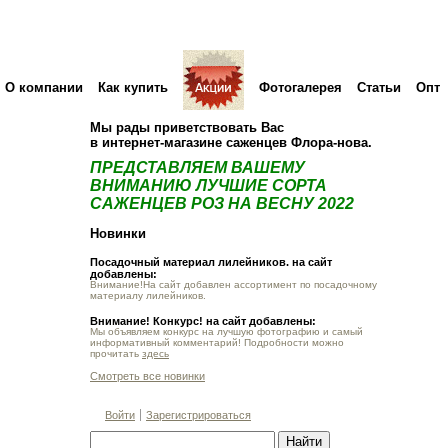
О компании
Как купить
Фотогалерея
Статьи
Опт
Мы рады приветствовать Вас
в интернет-магазине саженцев Флора-нова.
ПРЕДСТАВЛЯЕМ ВАШЕМУ
ВНИМАНИЮ ЛУЧШИЕ СОРТА
САЖЕНЦЕВ РОЗ НА ВЕСНУ 2022
Новинки
Посадочный материал лилейников. на сайт
добавлены:
Внимание!На сайт добавлен ассортимент по посадочному
материалу лилейников.
Внимание! Конкурс! на сайт добавлены:
Мы объявляем конкурс на лучшую фотографию и самый
информативный комментарий! Подробности можно
прочитать
здесь
Смотреть все новинки
Войти
Зарегистрироваться