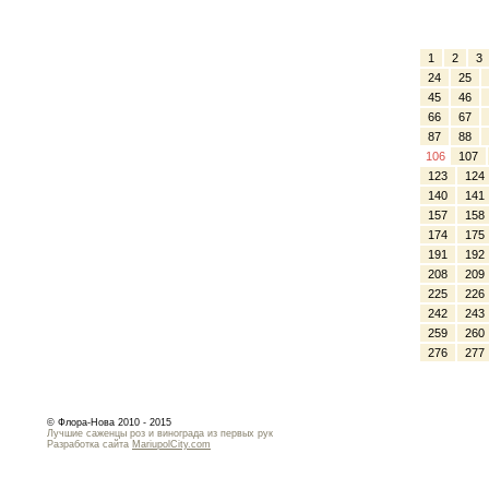
1
2
3
24
25
45
46
66
67
87
88
106
107
123
124
140
141
157
158
174
175
191
192
208
209
225
226
242
243
259
260
276
277
© Флора-Нова 2010 - 2015
Лучшие саженцы роз и винограда из первых рук
Разработка сайта
MariupolCity.com