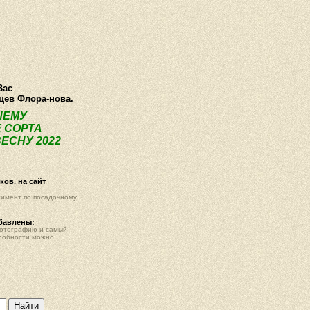
ея
Статьи
Опт
Контакты
Вас
нцев Флора-нова.
ШЕМУ
 СОРТА
ЕСНУ 2022
ов. на сайт
тимент по посадочному
обавлены:
фотографию и самый
робности можно