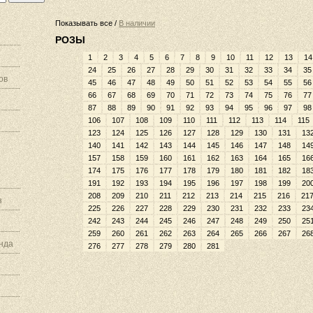
Показывать все /
В наличии
РОЗЫ
1
2
3
4
5
6
7
8
9
10
11
12
13
14
24
25
26
27
28
29
30
31
32
33
34
35
ов
45
46
47
48
49
50
51
52
53
54
55
56
66
67
68
69
70
71
72
73
74
75
76
77
87
88
89
90
91
92
93
94
95
96
97
98
106
107
108
109
110
111
112
113
114
115
123
124
125
126
127
128
129
130
131
13
140
141
142
143
144
145
146
147
148
14
157
158
159
160
161
162
163
164
165
16
174
175
176
177
178
179
180
181
182
18
191
192
193
194
195
196
197
198
199
20
208
209
210
211
212
213
214
215
216
21
з
225
226
227
228
229
230
231
232
233
23
242
243
244
245
246
247
248
249
250
25
259
260
261
262
263
264
265
266
267
26
нда
276
277
278
279
280
281