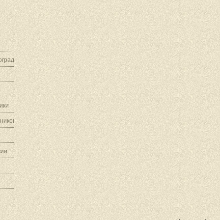
граду.
ики
ников.
ии.