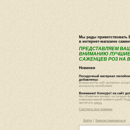
О компании
Как купить
Фотогалер
Мы рады приветствовать 
в интернет-магазине саже
ПРЕДСТАВЛЯЕМ ВА
ВНИМАНИЮ ЛУЧШИЕ
САЖЕНЦЕВ РОЗ НА В
Новинки
Посадочный материал лилейник
добавлены:
Внимание!На сайт добавлен ассор
материалу лилейников.
Внимание! Конкурс! на сайт д
Мы объявляем конкурс на лучшую 
информативный комментарий! Под
прочитать
здесь
Смотреть все новинки
Войти
Зарегистрироваться