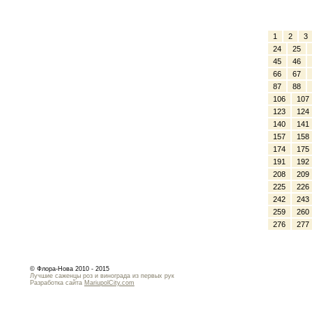
1
2
3
24
25
45
46
66
67
87
88
106
107
123
124
140
141
157
158
174
175
191
192
208
209
225
226
242
243
259
260
276
277
© Флора-Нова 2010 - 2015
Лучшие саженцы роз и винограда из первых рук
Разработка сайта
MariupolCity.com