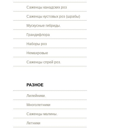
Саженцы канадских роз
Саженцы кустовых роз (шрабы)
Мускусные гибриды.
Грандифлора
Наборы роз
Немахровые
Саженцы спрей роз.
РАЗНОЕ
Лилейники.
Многолетники
Саженцы малины.
Летники