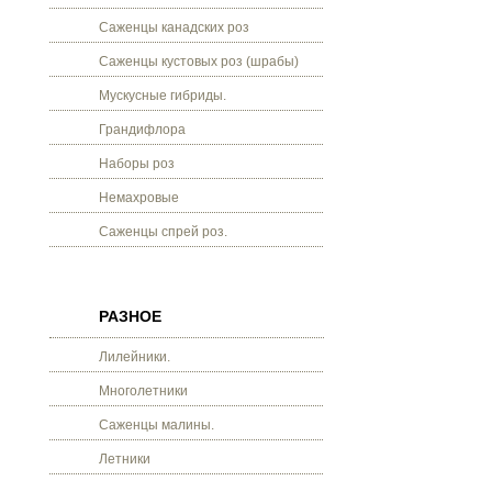
Саженцы канадских роз
Саженцы кустовых роз (шрабы)
Мускусные гибриды.
Грандифлора
Наборы роз
Немахровые
Саженцы спрей роз.
РАЗНОЕ
Лилейники.
Многолетники
Саженцы малины.
Летники