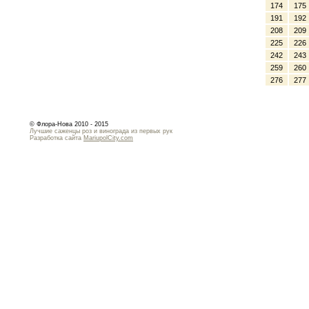
174
175
191
192
208
209
225
226
242
243
259
260
276
277
© Флора-Нова 2010 - 2015
Лучшие саженцы роз и винограда из первых рук
Разработка сайта
MariupolCity.com