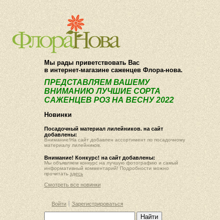
О компании
Как купить
Мы рады приветствовать Вас
в интернет-магазине саженцев Флора-нова.
ПРЕДСТАВЛЯЕМ ВАШЕМУ
ВНИМАНИЮ ЛУЧШИЕ СОРТА
САЖЕНЦЕВ РОЗ НА ВЕСНУ 2022
Новинки
Посадочный материал лилейников. на сайт
добавлены:
Внимание!На сайт добавлен ассортимент по посадочному
материалу лилейников.
Внимание! Конкурс! на сайт добавлены:
Мы объявляем конкурс на лучшую фотографию и самый
информативный комментарий! Подробности можно
прочитать
здесь
Смотреть все новинки
Войти
Зарегистрироваться