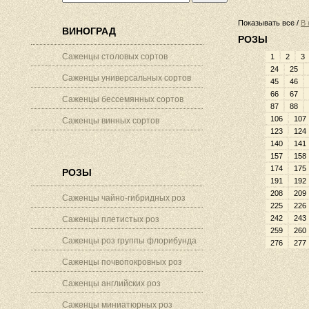
Показывать все /
В 
ВИНОГРАД
РОЗЫ
Саженцы столовых сортов
1
2
3
24
25
Саженцы универсальных сортов
45
46
66
67
Саженцы бессемянных сортов
87
88
106
107
Саженцы винных сортов
123
124
140
141
157
158
174
175
РОЗЫ
191
192
208
209
Саженцы чайно-гибридных роз
225
226
242
243
Саженцы плетистых роз
259
260
Саженцы роз группы флорибунда
276
277
Саженцы почвопокровных роз
Саженцы английских роз
Саженцы миниатюрных роз