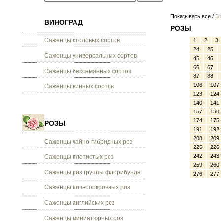
Показывать все /
В 
ВИНОГРАД
РОЗЫ
Саженцы столовых сортов
1
2
3
24
25
Саженцы универсальных сортов
45
46
66
67
Саженцы бессемянных сортов
87
88
106
107
Саженцы винных сортов
123
124
140
141
157
158
174
175
РОЗЫ
191
192
208
209
Саженцы чайно-гибридных роз
225
226
242
243
Саженцы плетистых роз
259
260
Саженцы роз группы флорибунда
276
277
Саженцы почвопокровных роз
Саженцы английских роз
Саженцы миниатюрных роз