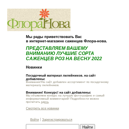
О компании
Как купить
Мы рады приветствовать Вас
в интернет-магазине саженцев Флора-нова.
ПРЕДСТАВЛЯЕМ ВАШЕМУ
ВНИМАНИЮ ЛУЧШИЕ СОРТА
САЖЕНЦЕВ РОЗ НА ВЕСНУ 2022
Новинки
Посадочный материал лилейников. на сайт
добавлены:
Внимание!На сайт добавлен ассортимент по посадочному
материалу лилейников.
Внимание! Конкурс! на сайт добавлены:
Мы объявляем конкурс на лучшую фотографию и самый
информативный комментарий! Подробности можно
прочитать
здесь
Смотреть все новинки
Войти
Зарегистрироваться