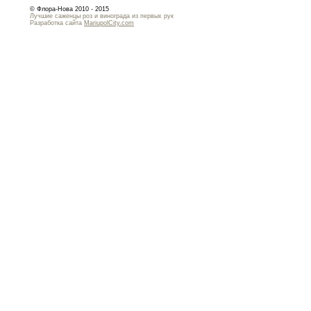
© Флора-Нова 2010 - 2015
Лучшие саженцы роз и винограда из первых рук
Разработка сайта
MariupolCity.com