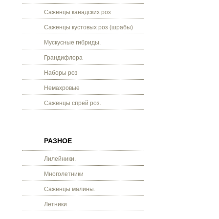
Саженцы канадских роз
Саженцы кустовых роз (шрабы)
Мускусные гибриды.
Грандифлора
Наборы роз
Немахровые
Саженцы спрей роз.
РАЗНОЕ
Лилейники.
Многолетники
Саженцы малины.
Летники