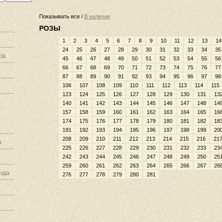
Показывать все /
В наличии
РОЗЫ
1
2
3
4
5
6
7
8
9
10
11
12
13
14
24
25
26
27
28
29
30
31
32
33
34
35
ов
45
46
47
48
49
50
51
52
53
54
55
56
66
67
68
69
70
71
72
73
74
75
76
77
87
88
89
90
91
92
93
94
95
96
97
98
106
107
108
109
110
111
112
113
114
115
123
124
125
126
127
128
129
130
131
13
140
141
142
143
144
145
146
147
148
14
157
158
159
160
161
162
163
164
165
16
174
175
176
177
178
179
180
181
182
18
191
192
193
194
195
196
197
198
199
20
208
209
210
211
212
213
214
215
216
21
з
225
226
227
228
229
230
231
232
233
23
242
243
244
245
246
247
248
249
250
25
259
260
261
262
263
264
265
266
267
26
нда
276
277
278
279
280
281