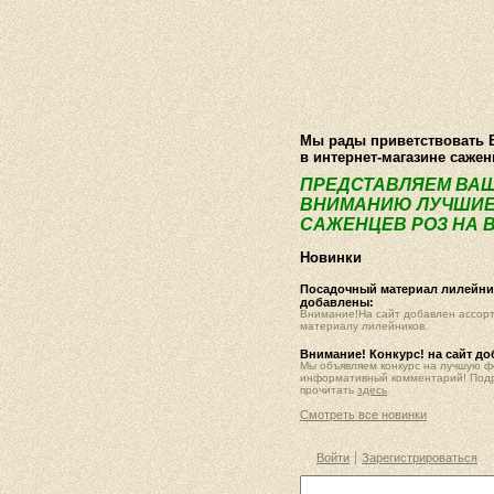
О компании
Как купить
Фотогалер
Мы рады приветствовать 
в интернет-магазине саже
ПРЕДСТАВЛЯЕМ ВА
ВНИМАНИЮ ЛУЧШИЕ
САЖЕНЦЕВ РОЗ НА В
Новинки
Посадочный материал лилейник
добавлены:
Внимание!На сайт добавлен ассор
материалу лилейников.
Внимание! Конкурс! на сайт д
Мы объявляем конкурс на лучшую 
информативный комментарий! Под
прочитать
здесь
Смотреть все новинки
Войти
Зарегистрироваться