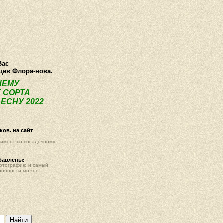
ея
Статьи
Опт
Контакты
Вас
нцев Флора-нова.
ШЕМУ
 СОРТА
ЕСНУ 2022
ов. на сайт
тимент по посадочному
обавлены:
фотографию и самый
робности можно