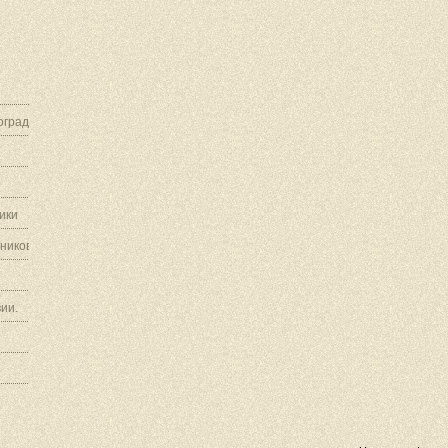
граду.
ики
ников.
ии.