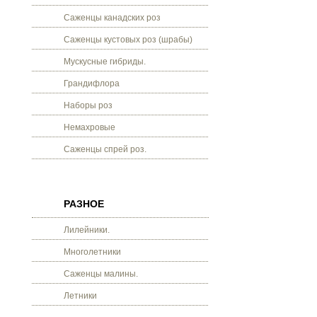
Саженцы канадских роз
Саженцы кустовых роз (шрабы)
Мускусные гибриды.
Грандифлора
Наборы роз
Немахровые
Саженцы спрей роз.
РАЗНОЕ
Лилейники.
Многолетники
Саженцы малины.
Летники