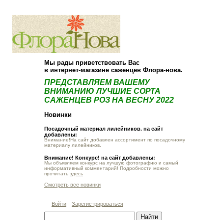
О компании
Как купить
Мы рады приветствовать Вас
в интернет-магазине саженцев Флора-нова.
ПРЕДСТАВЛЯЕМ ВАШЕМУ
ВНИМАНИЮ ЛУЧШИЕ СОРТА
САЖЕНЦЕВ РОЗ НА ВЕСНУ 2022
Новинки
Посадочный материал лилейников. на сайт
добавлены:
Внимание!На сайт добавлен ассортимент по посадочному
материалу лилейников.
Внимание! Конкурс! на сайт добавлены:
Мы объявляем конкурс на лучшую фотографию и самый
информативный комментарий! Подробности можно
прочитать
здесь
Смотреть все новинки
Войти
Зарегистрироваться