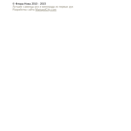
© Флора-Нова 2010 - 2015
Лучшие саженцы роз и винограда из первых рук
Разработка сайта
MariupolCity.com