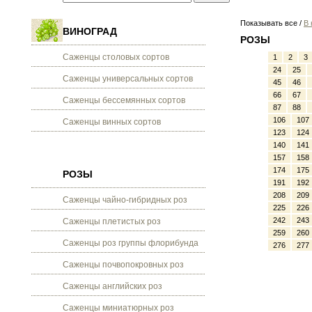
Показывать все /
В 
ВИНОГРАД
РОЗЫ
Саженцы столовых сортов
1
2
3
24
25
Саженцы универсальных сортов
45
46
66
67
Саженцы бессемянных сортов
87
88
106
107
Саженцы винных сортов
123
124
140
141
157
158
174
175
РОЗЫ
191
192
208
209
Саженцы чайно-гибридных роз
225
226
242
243
Саженцы плетистых роз
259
260
Саженцы роз группы флорибунда
276
277
Саженцы почвопокровных роз
Саженцы английских роз
Саженцы миниатюрных роз