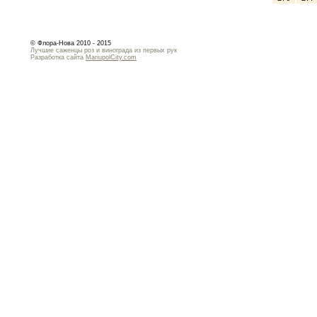
© Флора-Нова 2010 - 2015
Лучшие саженцы роз и винограда из первых рук
Разработка сайта
MariupolCity.com