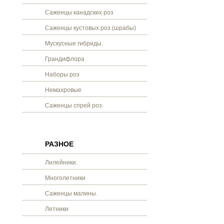
Саженцы канадских роз
Саженцы кустовых роз (шрабы)
Мускусные гибриды.
Грандифлора
Наборы роз
Немахровые
Саженцы спрей роз.
РАЗНОЕ
Лилейники.
Многолетники
Саженцы малины.
Летники