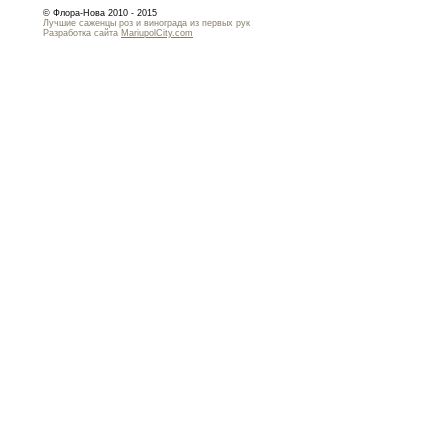
© Флора-Нова 2010 - 2015
Лучшие саженцы роз и винограда из первых рук
Разработка сайта
MariupolCity.com