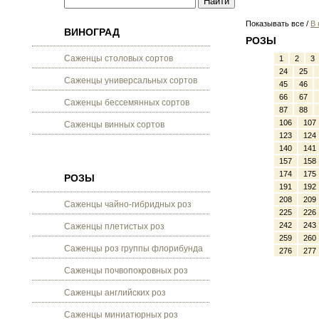
Показывать все /
В 
ВИНОГРАД
РОЗЫ
Саженцы столовых сортов
1
2
3
24
25
Саженцы универсальных сортов
45
46
66
67
Саженцы бессемянных сортов
87
88
106
107
Саженцы винных сортов
123
124
140
141
157
158
174
175
РОЗЫ
191
192
208
209
Саженцы чайно-гибридных роз
225
226
242
243
Саженцы плетистых роз
259
260
Саженцы роз группы флорибунда
276
277
Саженцы почвопокровных роз
Саженцы английских роз
Саженцы миниатюрных роз