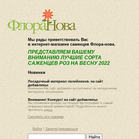
О компании
Как купить
Мы рады приветствовать Вас
в интернет-магазине саженцев Флора-нова.
ПРЕДСТАВЛЯЕМ ВАШЕМУ
ВНИМАНИЮ ЛУЧШИЕ СОРТА
САЖЕНЦЕВ РОЗ НА ВЕСНУ 2022
Новинки
Посадочный материал лилейников. на сайт
добавлены:
Внимание!На сайт добавлен ассортимент по посадочному
материалу лилейников.
Внимание! Конкурс! на сайт добавлены:
Мы объявляем конкурс на лучшую фотографию и самый
информативный комментарий! Подробности можно
прочитать
здесь
Смотреть все новинки
Войти
Зарегистрироваться