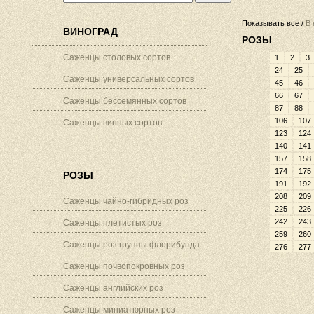
Показывать все /
В 
ВИНОГРАД
РОЗЫ
Саженцы столовых сортов
1
2
3
24
25
Саженцы универсальных сортов
45
46
66
67
Саженцы бессемянных сортов
87
88
106
107
Саженцы винных сортов
123
124
140
141
157
158
174
175
РОЗЫ
191
192
208
209
Саженцы чайно-гибридных роз
225
226
242
243
Саженцы плетистых роз
259
260
Саженцы роз группы флорибунда
276
277
Саженцы почвопокровных роз
Саженцы английских роз
Саженцы миниатюрных роз