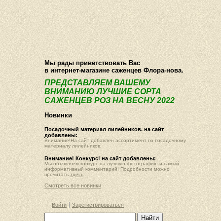
О компании
Как купить
Фотогалерея
Статьи
Опт
Контакт
Мы рады приветствовать Вас
в интернет-магазине саженцев Флора-нова.
ПРЕДСТАВЛЯЕМ ВАШЕМУ
ВНИМАНИЮ ЛУЧШИЕ СОРТА
САЖЕНЦЕВ РОЗ НА ВЕСНУ 2022
Новинки
Посадочный материал лилейников. на сайт
добавлены:
Внимание!На сайт добавлен ассортимент по посадочному
материалу лилейников.
Внимание! Конкурс! на сайт добавлены:
Мы объявляем конкурс на лучшую фотографию и самый
информативный комментарий! Подробности можно
прочитать
здесь
Смотреть все новинки
Войти
Зарегистрироваться