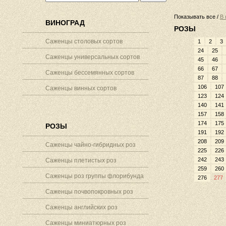
Показывать все /
В 
ВИНОГРАД
РОЗЫ
Саженцы столовых сортов
1
2
3
24
25
Саженцы универсальных сортов
45
46
66
67
Саженцы бессемянных сортов
87
88
106
107
Саженцы винных сортов
123
124
140
141
157
158
174
175
РОЗЫ
191
192
208
209
Саженцы чайно-гибридных роз
225
226
242
243
Саженцы плетистых роз
259
260
Саженцы роз группы флорибунда
276
277
Саженцы почвопокровных роз
Саженцы английских роз
Саженцы миниатюрных роз