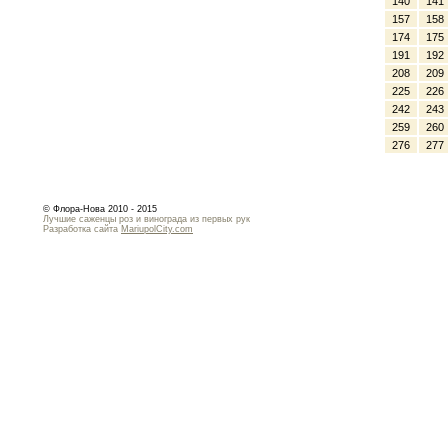
140
141
157
158
174
175
191
192
208
209
225
226
242
243
259
260
276
277
© Флора-Нова 2010 - 2015
Лучшие саженцы роз и винограда из первых рук
Разработка сайта
MariupolCity.com