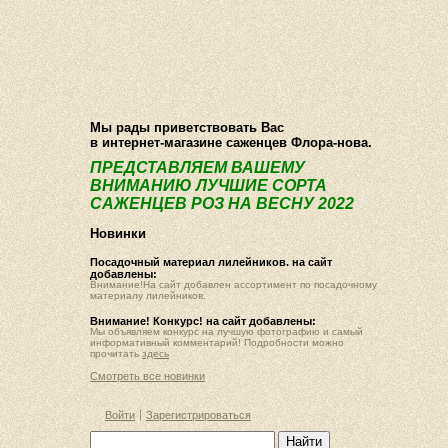
О компании
Как купить
Фотогалерея
Статьи
Опт
Контакт
Мы рады приветствовать Вас
в интернет-магазине саженцев Флора-нова.
ПРЕДСТАВЛЯЕМ ВАШЕМУ
ВНИМАНИЮ ЛУЧШИЕ СОРТА
САЖЕНЦЕВ РОЗ НА ВЕСНУ 2022
Новинки
Посадочный материал лилейников. на сайт
добавлены:
Внимание!На сайт добавлен ассортимент по посадочному
материалу лилейников.
Внимание! Конкурс! на сайт добавлены:
Мы объявляем конкурс на лучшую фотографию и самый
информативный комментарий! Подробности можно
прочитать
здесь
Смотреть все новинки
Войти
Зарегистрироваться