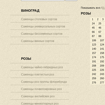
Показывать все /
В 
ВИНОГРАД
РОЗЫ
Саженцы столовых сортов
1
2
3
24
25
Саженцы универсальных сортов
45
46
66
67
Саженцы бессемянных сортов
87
88
106
107
Саженцы винных сортов
123
124
140
141
157
158
174
175
РОЗЫ
191
192
208
209
Саженцы чайно-гибридных роз
225
226
242
243
Саженцы плетистых роз
259
260
Саженцы роз группы флорибунда
276
277
Саженцы почвопокровных роз
Саженцы английских роз
Саженцы миниатюрных роз