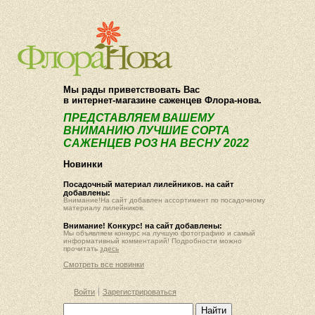
О компании
Как купить
Мы рады приветствовать Вас
в интернет-магазине саженцев Флора-нова.
ПРЕДСТАВЛЯЕМ ВАШЕМУ
ВНИМАНИЮ ЛУЧШИЕ СОРТА
САЖЕНЦЕВ РОЗ НА ВЕСНУ 2022
Новинки
Посадочный материал лилейников. на сайт
добавлены:
Внимание!На сайт добавлен ассортимент по посадочному
материалу лилейников.
Внимание! Конкурс! на сайт добавлены:
Мы объявляем конкурс на лучшую фотографию и самый
информативный комментарий! Подробности можно
прочитать
здесь
Смотреть все новинки
Войти
Зарегистрироваться