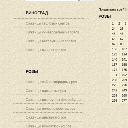
Показывать все /
В 
ВИНОГРАД
РОЗЫ
Саженцы столовых сортов
1
2
3
24
25
Саженцы универсальных сортов
45
46
66
67
Саженцы бессемянных сортов
87
88
106
107
Саженцы винных сортов
123
124
140
141
157
158
174
175
РОЗЫ
191
192
208
209
Саженцы чайно-гибридных роз
225
226
242
243
Саженцы плетистых роз
259
260
Саженцы роз группы флорибунда
276
277
Саженцы почвопокровных роз
Саженцы английских роз
Саженцы миниатюрных роз