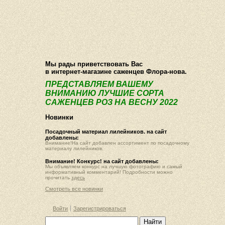
О компании
Как купить
Фотогалерея
Статьи
Опт
Контакт
Мы рады приветствовать Вас
в интернет-магазине саженцев Флора-нова.
ПРЕДСТАВЛЯЕМ ВАШЕМУ
ВНИМАНИЮ ЛУЧШИЕ СОРТА
САЖЕНЦЕВ РОЗ НА ВЕСНУ 2022
Новинки
Посадочный материал лилейников. на сайт
добавлены:
Внимание!На сайт добавлен ассортимент по посадочному
материалу лилейников.
Внимание! Конкурс! на сайт добавлены:
Мы объявляем конкурс на лучшую фотографию и самый
информативный комментарий! Подробности можно
прочитать
здесь
Смотреть все новинки
Войти
Зарегистрироваться