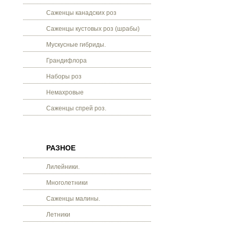
Саженцы канадских роз
Саженцы кустовых роз (шрабы)
Мускусные гибриды.
Грандифлора
Наборы роз
Немахровые
Саженцы спрей роз.
РАЗНОЕ
Лилейники.
Многолетники
Саженцы малины.
Летники