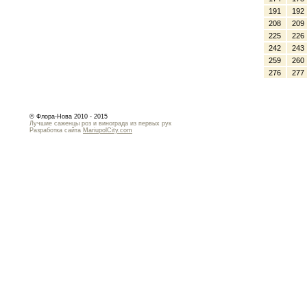
191
192
208
209
225
226
242
243
259
260
276
277
© Флора-Нова 2010 - 2015
Лучшие саженцы роз и винограда из первых рук
Разработка сайта
MariupolCity.com