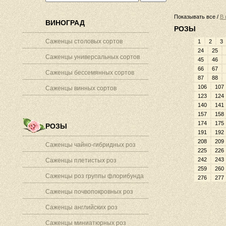
Показывать все /
В 
ВИНОГРАД
РОЗЫ
Саженцы столовых сортов
1
2
3
24
25
Саженцы универсальных сортов
45
46
66
67
Саженцы бессемянных сортов
87
88
106
107
Саженцы винных сортов
123
124
140
141
157
158
174
175
РОЗЫ
191
192
208
209
Саженцы чайно-гибридных роз
225
226
242
243
Саженцы плетистых роз
259
260
Саженцы роз группы флорибунда
276
277
Саженцы почвопокровных роз
Саженцы английских роз
Саженцы миниатюрных роз