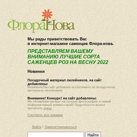
О компании
Как купить
Мы рады приветствовать Вас
в интернет-магазине саженцев Флора-нова.
ПРЕДСТАВЛЯЕМ ВАШЕМУ
ВНИМАНИЮ ЛУЧШИЕ СОРТА
САЖЕНЦЕВ РОЗ НА ВЕСНУ 2022
Новинки
Посадочный материал лилейников. на сайт
добавлены:
Внимание!На сайт добавлен ассортимент по посадочному
материалу лилейников.
Внимание! Конкурс! на сайт добавлены:
Мы объявляем конкурс на лучшую фотографию и самый
информативный комментарий! Подробности можно
прочитать
здесь
Смотреть все новинки
Войти
Зарегистрироваться