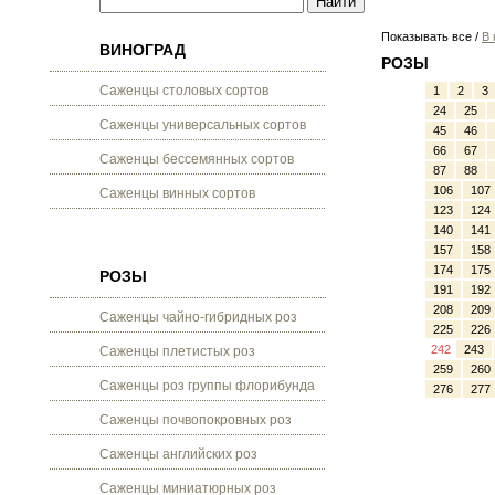
Показывать все /
В 
ВИНОГРАД
РОЗЫ
Саженцы столовых сортов
1
2
3
24
25
Саженцы универсальных сортов
45
46
66
67
Саженцы бессемянных сортов
87
88
106
107
Саженцы винных сортов
123
124
140
141
157
158
174
175
РОЗЫ
191
192
208
209
Саженцы чайно-гибридных роз
225
226
242
243
Саженцы плетистых роз
259
260
Саженцы роз группы флорибунда
276
277
Саженцы почвопокровных роз
Саженцы английских роз
Саженцы миниатюрных роз