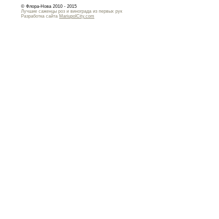
© Флора-Нова 2010 - 2015
Лучшие саженцы роз и винограда из первых рук
Разработка сайта
MariupolCity.com