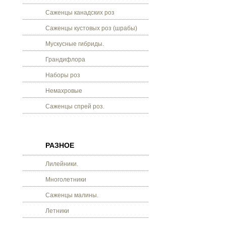
Саженцы канадских роз
Саженцы кустовых роз (шрабы)
Мускусные гибриды.
Грандифлора
Наборы роз
Немахровые
Саженцы спрей роз.
РАЗНОЕ
Лилейники.
Многолетники
Саженцы малины.
Летники