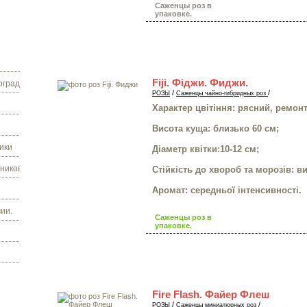
Саженцы роз в
упаковке.
Fiji. Фіджи. Фиджи.
граду.
/
/
РОЗЫ
Саженцы чайно-гибридных роз
Характер цвітіння: рясний, ремон
Висота куща: близько 60 см;
ики
Діаметр квітки:10-12 см;
ников.
Стійкість до хвороб та морозів: в
Аромат: середньої інтенсивності.
ии.
Саженцы роз в
упаковке.
Fire Flash. Файер Флеш
/
/
РОЗЫ
Саженцы миниатюрных роз