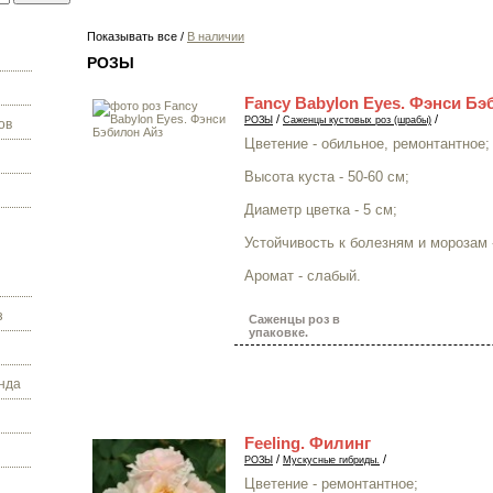
Показывать все /
В наличии
РОЗЫ
Fancy Babylon Eyes. Фэнси Бэ
/
/
РОЗЫ
Саженцы кустовых роз (шрабы)
ов
Цветение - обильное, ремонтантное;
Высота куста - 50-60 см;
Диаметр цветка - 5 см;
Устойчивость к болезням и морозам 
Аромат - слабый.
з
Саженцы роз в
упаковке.
нда
Feeling. Филинг
/
/
РОЗЫ
Мускусные гибриды.
Цветение - ремонтантное;