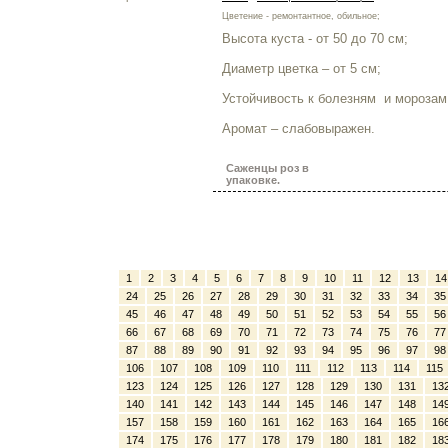
Цветение - ремонтантное, обильное;
Высота куста - от 50 до 70 см;
Диаметр цветка – от 5 см;
Устойчивость к болезням и морозам 
Аромат – слабовыражен.
Саженцы роз в
упаковке.
1
2
3
4
5
6
7
8
9
10
11
12
13
14
24
25
26
27
28
29
30
31
32
33
34
35
45
46
47
48
49
50
51
52
53
54
55
56
66
67
68
69
70
71
72
73
74
75
76
77
87
88
89
90
91
92
93
94
95
96
97
98
106
107
108
109
110
111
112
113
114
115
123
124
125
126
127
128
129
130
131
13
140
141
142
143
144
145
146
147
148
14
157
158
159
160
161
162
163
164
165
16
174
175
176
177
178
179
180
181
182
18