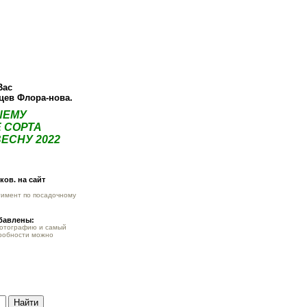
О компании
Как купить
Фотогалерея
Статьи
Опт
Контак
Вас
нцев Флора-нова.
ШЕМУ
 СОРТА
ЕСНУ 2022
ов. на сайт
тимент по посадочному
обавлены:
фотографию и самый
робности можно