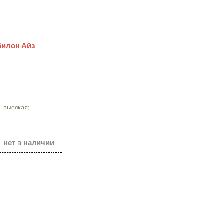
билон Айз
- высокая;
нет в наличии