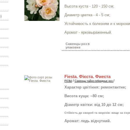
Высота куста - 120 - 150 см;
Диаметр цветка - 4 - 5 см;
)
Устойчивость к болезням и к морозам
Аромат - ярковыраженный.
Саженцы роз в
упаковке
Fiesta. Фієста. Фиеста
/
/
РОЗЫ
Саженцы чайно-гибридных роз
Характер цвітіння: ремонтантне;
Висота куща: ~80 см;
Діаметр квітки: від 10 до 12 см;
Стійкість до хвороб та морозів: вище за се
Аромат: ледь відчутний.