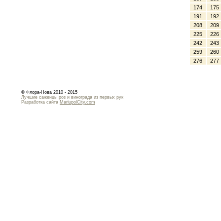
174
175
191
192
208
209
225
226
242
243
259
260
276
277
© Флора-Нова 2010 - 2015
Лучшие саженцы роз и винограда из первых рук
Разработка сайта
MariupolCity.com