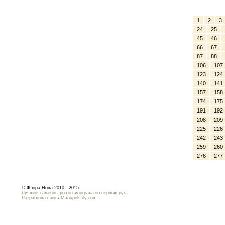
1
2
3
24
25
45
46
66
67
87
88
106
107
123
124
140
141
157
158
174
175
191
192
208
209
225
226
242
243
259
260
276
277
© Флора-Нова 2010 - 2015
Лучшие саженцы роз и винограда из первых рук
Разработка сайта
MariupolCity.com