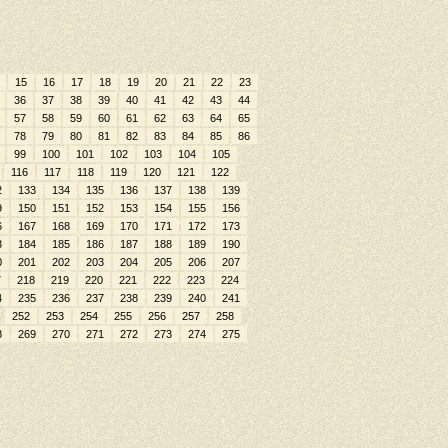
15
16
17
18
19
20
21
22
23
36
37
38
39
40
41
42
43
44
57
58
59
60
61
62
63
64
65
78
79
80
81
82
83
84
85
86
99
100
101
102
103
104
105
116
117
118
119
120
121
122
2
133
134
135
136
137
138
139
9
150
151
152
153
154
155
156
6
167
168
169
170
171
172
173
3
184
185
186
187
188
189
190
0
201
202
203
204
205
206
207
7
218
219
220
221
222
223
224
4
235
236
237
238
239
240
241
252
253
254
255
256
257
258
8
269
270
271
272
273
274
275