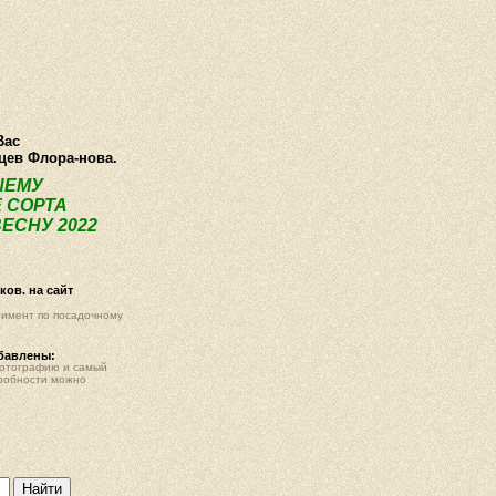
О компании
Как купить
Фотогалерея
Статьи
Опт
Контак
Вас
нцев Флора-нова.
ШЕМУ
 СОРТА
ЕСНУ 2022
ов. на сайт
тимент по посадочному
обавлены:
фотографию и самый
робности можно