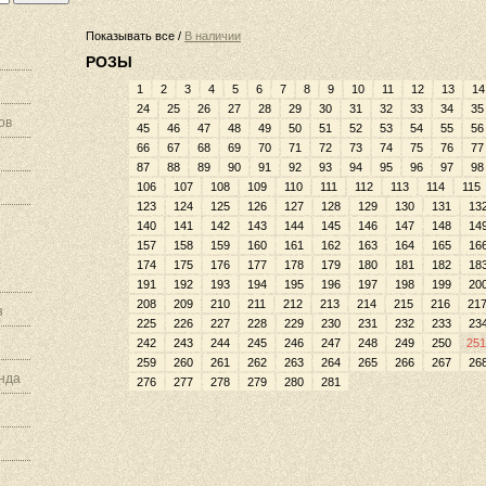
Показывать все /
В наличии
РОЗЫ
1
2
3
4
5
6
7
8
9
10
11
12
13
14
24
25
26
27
28
29
30
31
32
33
34
35
ов
45
46
47
48
49
50
51
52
53
54
55
56
66
67
68
69
70
71
72
73
74
75
76
77
87
88
89
90
91
92
93
94
95
96
97
98
106
107
108
109
110
111
112
113
114
115
123
124
125
126
127
128
129
130
131
13
140
141
142
143
144
145
146
147
148
14
157
158
159
160
161
162
163
164
165
16
174
175
176
177
178
179
180
181
182
18
191
192
193
194
195
196
197
198
199
20
208
209
210
211
212
213
214
215
216
21
з
225
226
227
228
229
230
231
232
233
23
242
243
244
245
246
247
248
249
250
251
259
260
261
262
263
264
265
266
267
26
нда
276
277
278
279
280
281