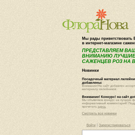
Мы рады приветствовать 
в интернет-магазине саже
ПРЕДСТАВЛЯЕМ ВА
ВНИМАНИЮ ЛУЧШИЕ
САЖЕНЦЕВ РОЗ НА В
Новинки
Посадочный материал лилейник
добавлены:
Внимание!На сайт добавлен ассор
материалу лилейников.
Внимание! Конкурс! на сайт д
Мы объявляем конкурс на лучшую 
информативный комментарий! Под
прочитать
здесь
Смотреть все новинки
Войти
Зарегистрироваться