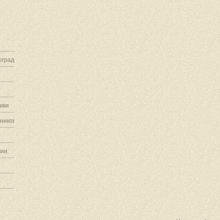
граду.
ики
ников.
ии.