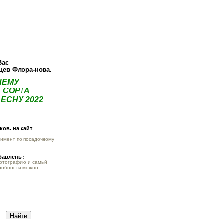
ея
Статьи
Опт
Контакты
Вас
нцев Флора-нова.
ШЕМУ
 СОРТА
ЕСНУ 2022
ов. на сайт
тимент по посадочному
обавлены:
фотографию и самый
робности можно