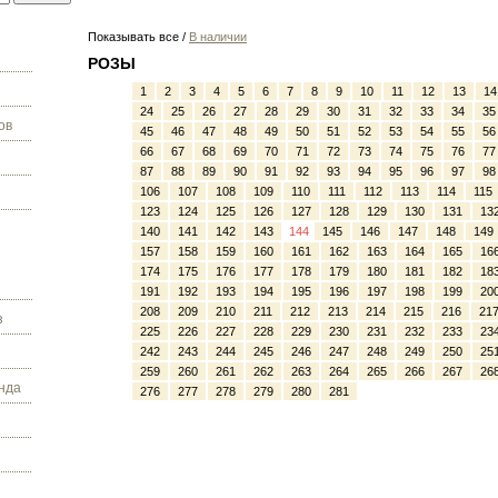
Показывать все /
В наличии
РОЗЫ
1
2
3
4
5
6
7
8
9
10
11
12
13
14
24
25
26
27
28
29
30
31
32
33
34
35
ов
45
46
47
48
49
50
51
52
53
54
55
56
66
67
68
69
70
71
72
73
74
75
76
77
87
88
89
90
91
92
93
94
95
96
97
98
106
107
108
109
110
111
112
113
114
115
123
124
125
126
127
128
129
130
131
13
140
141
142
143
144
145
146
147
148
149
157
158
159
160
161
162
163
164
165
16
174
175
176
177
178
179
180
181
182
18
191
192
193
194
195
196
197
198
199
20
208
209
210
211
212
213
214
215
216
21
з
225
226
227
228
229
230
231
232
233
23
242
243
244
245
246
247
248
249
250
25
259
260
261
262
263
264
265
266
267
26
нда
276
277
278
279
280
281