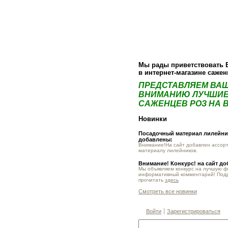
О компании
Как купить
Фотогалер
Мы рады приветствовать 
в интернет-магазине саже
ПРЕДСТАВЛЯЕМ ВА
ВНИМАНИЮ ЛУЧШИЕ
САЖЕНЦЕВ РОЗ НА В
Новинки
Посадочный материал лилейник
добавлены:
Внимание!На сайт добавлен ассор
материалу лилейников.
Внимание! Конкурс! на сайт д
Мы объявляем конкурс на лучшую 
информативный комментарий! Под
прочитать
здесь
Смотреть все новинки
Войти
Зарегистрироваться