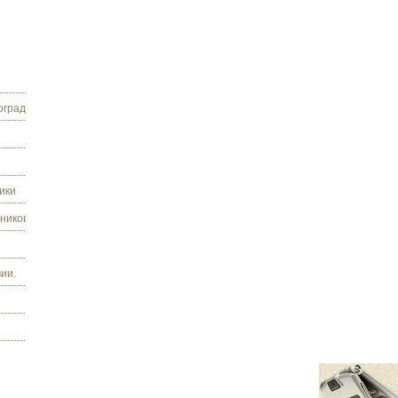
граду.
ики
ников.
ии.