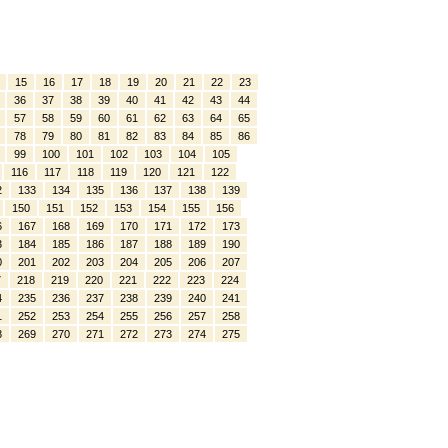
15
16
17
18
19
20
21
22
23
36
37
38
39
40
41
42
43
44
57
58
59
60
61
62
63
64
65
78
79
80
81
82
83
84
85
86
99
100
101
102
103
104
105
116
117
118
119
120
121
122
2
133
134
135
136
137
138
139
150
151
152
153
154
155
156
6
167
168
169
170
171
172
173
3
184
185
186
187
188
189
190
0
201
202
203
204
205
206
207
7
218
219
220
221
222
223
224
4
235
236
237
238
239
240
241
1
252
253
254
255
256
257
258
8
269
270
271
272
273
274
275