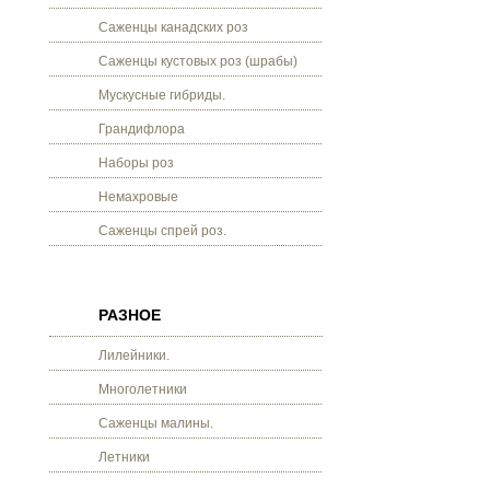
Саженцы канадских роз
Саженцы кустовых роз (шрабы)
Мускусные гибриды.
Грандифлора
Наборы роз
Немахровые
Саженцы спрей роз.
РАЗНОЕ
Лилейники.
Многолетники
Саженцы малины.
Летники