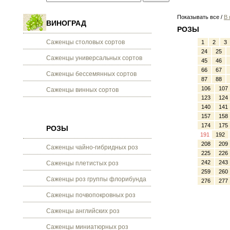
Показывать все /
В 
ВИНОГРАД
РОЗЫ
Саженцы столовых сортов
1
2
3
24
25
Саженцы универсальных сортов
45
46
66
67
Саженцы бессемянных сортов
87
88
106
107
Саженцы винных сортов
123
124
140
141
157
158
174
175
РОЗЫ
191
192
208
209
Саженцы чайно-гибридных роз
225
226
242
243
Саженцы плетистых роз
259
260
Саженцы роз группы флорибунда
276
277
Саженцы почвопокровных роз
Саженцы английских роз
Саженцы миниатюрных роз