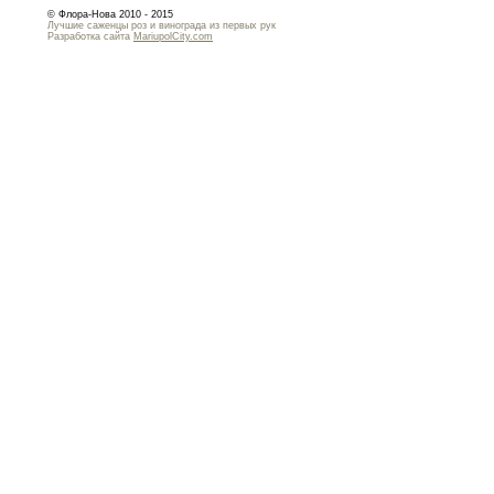
© Флора-Нова 2010 - 2015
Лучшие саженцы роз и винограда из первых рук
Разработка сайта
MariupolCity.com