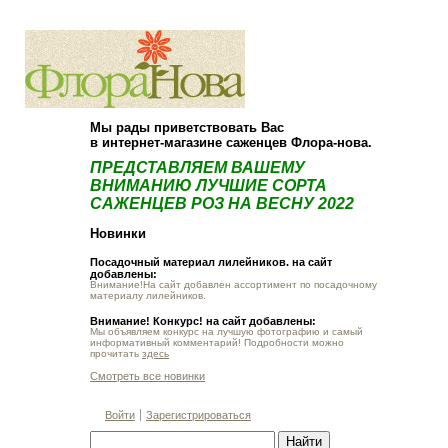
О компании
Как купить
Мы рады приветствовать Вас
в интернет-магазине саженцев Флора-нова.
ПРЕДСТАВЛЯЕМ ВАШЕМУ
ВНИМАНИЮ ЛУЧШИЕ СОРТА
САЖЕНЦЕВ РОЗ НА ВЕСНУ 2022
Новинки
Посадочный материал лилейников. на сайт
добавлены:
Внимание!На сайт добавлен ассортимент по посадочному
материалу лилейников.
Внимание! Конкурс! на сайт добавлены:
Мы объявляем конкурс на лучшую фотографию и самый
информативный комментарий! Подробности можно
прочитать
здесь
Смотреть все новинки
Войти
Зарегистрироваться