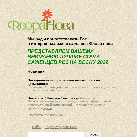
О компании
Как купить
Мы рады приветствовать Вас
в интернет-магазине саженцев Флора-нова.
ПРЕДСТАВЛЯЕМ ВАШЕМУ
ВНИМАНИЮ ЛУЧШИЕ СОРТА
САЖЕНЦЕВ РОЗ НА ВЕСНУ 2022
Новинки
Посадочный материал лилейников. на сайт
добавлены:
Внимание!На сайт добавлен ассортимент по посадочному
материалу лилейников.
Внимание! Конкурс! на сайт добавлены:
Мы объявляем конкурс на лучшую фотографию и самый
информативный комментарий! Подробности можно
прочитать
здесь
Смотреть все новинки
Войти
Зарегистрироваться