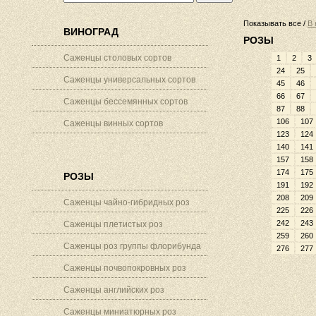
Показывать все /
В 
ВИНОГРАД
РОЗЫ
Саженцы столовых сортов
1
2
3
24
25
Саженцы универсальных сортов
45
46
66
67
Саженцы бессемянных сортов
87
88
106
107
Саженцы винных сортов
123
124
140
141
157
158
174
175
РОЗЫ
191
192
208
209
Саженцы чайно-гибридных роз
225
226
242
243
Саженцы плетистых роз
259
260
Саженцы роз группы флорибунда
276
277
Саженцы почвопокровных роз
Саженцы английских роз
Саженцы миниатюрных роз