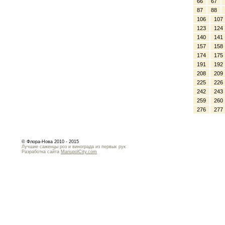
66
67
87
88
106
107
123
124
140
141
157
158
174
175
191
192
208
209
225
226
242
243
259
260
276
277
© Флора-Нова 2010 - 2015
Лучшие саженцы роз и винограда из первых рук
Разработка сайта
MariupolCity.com