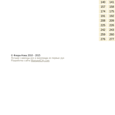
140
141
157
158
174
175
191
192
208
209
225
226
242
243
259
260
276
277
© Флора-Нова 2010 - 2015
Лучшие саженцы роз и винограда из первых рук
Разработка сайта
MariupolCity.com