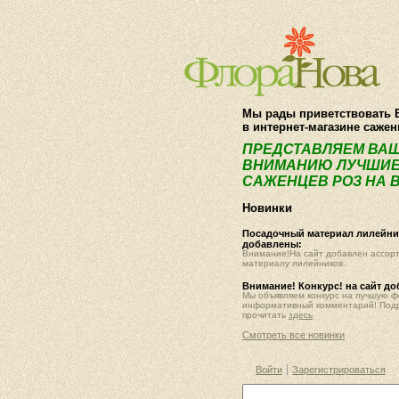
Мы рады приветствовать 
в интернет-магазине саже
ПРЕДСТАВЛЯЕМ ВА
ВНИМАНИЮ ЛУЧШИЕ
САЖЕНЦЕВ РОЗ НА В
Новинки
Посадочный материал лилейник
добавлены:
Внимание!На сайт добавлен ассор
материалу лилейников.
Внимание! Конкурс! на сайт д
Мы объявляем конкурс на лучшую 
информативный комментарий! Под
прочитать
здесь
Смотреть все новинки
Войти
Зарегистрироваться