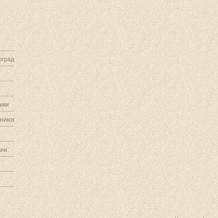
граду.
ики
ников.
ии.