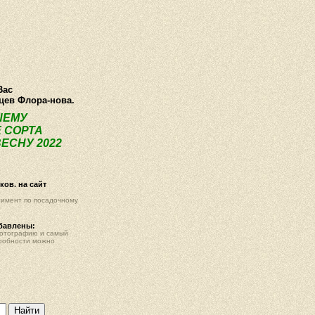
О компании
Как купить
Фотогалерея
Статьи
Опт
Контак
Вас
нцев Флора-нова.
ШЕМУ
 СОРТА
ЕСНУ 2022
ов. на сайт
тимент по посадочному
обавлены:
фотографию и самый
робности можно