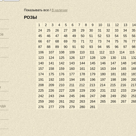
Показывать все /
В наличии
РОЗЫ
1
2
3
4
5
6
7
8
9
10
11
12
13
14
24
25
26
27
28
29
30
31
32
33
34
35
ов
45
46
47
48
49
50
51
52
53
54
55
56
66
67
68
69
70
71
72
73
74
75
76
77
87
88
89
90
91
92
93
94
95
96
97
98
106
107
108
109
110
111
112
113
114
115
123
124
125
126
127
128
129
130
131
13
140
141
142
143
144
145
146
147
148
14
157
158
159
160
161
162
163
164
165
16
174
175
176
177
178
179
180
181
182
18
191
192
193
194
195
196
197
198
199
20
208
209
210
211
212
213
214
215
216
21
з
225
226
227
228
229
230
231
232
233
23
242
243
244
245
246
247
248
249
250
25
259
260
261
262
263
264
265
266
267
26
нда
276
277
278
279
280
281