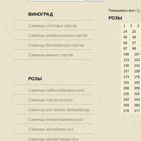
Показывать все /
В 
ВИНОГРАД
РОЗЫ
Саженцы столовых сортов
1
2
3
24
25
Саженцы универсальных сортов
45
46
66
67
Саженцы бессемянных сортов
87
88
106
107
Саженцы винных сортов
123
124
140
141
157
158
174
175
РОЗЫ
191
192
208
209
Саженцы чайно-гибридных роз
225
226
242
243
Саженцы плетистых роз
259
260
Саженцы роз группы флорибунда
276
277
Саженцы почвопокровных роз
Саженцы английских роз
Саженцы миниатюрных роз