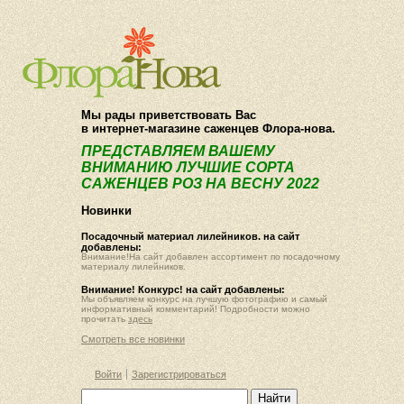
О компании
Как купить
Мы рады приветствовать Вас
в интернет-магазине саженцев Флора-нова.
ПРЕДСТАВЛЯЕМ ВАШЕМУ
ВНИМАНИЮ ЛУЧШИЕ СОРТА
САЖЕНЦЕВ РОЗ НА ВЕСНУ 2022
Новинки
Посадочный материал лилейников. на сайт
добавлены:
Внимание!На сайт добавлен ассортимент по посадочному
материалу лилейников.
Внимание! Конкурс! на сайт добавлены:
Мы объявляем конкурс на лучшую фотографию и самый
информативный комментарий! Подробности можно
прочитать
здесь
Смотреть все новинки
Войти
Зарегистрироваться