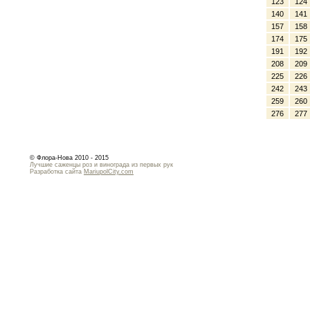
123
124
140
141
157
158
174
175
191
192
208
209
225
226
242
243
259
260
276
277
© Флора-Нова 2010 - 2015
Лучшие саженцы роз и винограда из первых рук
Разработка сайта
MariupolCity.com