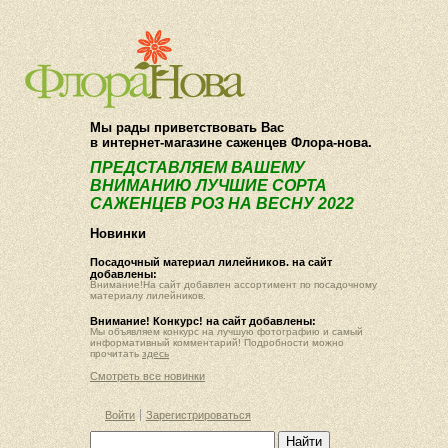
О компании
Как купить
Мы рады приветствовать Вас
в интернет-магазине саженцев Флора-нова.
ПРЕДСТАВЛЯЕМ ВАШЕМУ
ВНИМАНИЮ ЛУЧШИЕ СОРТА
САЖЕНЦЕВ РОЗ НА ВЕСНУ 2022
Новинки
Посадочный материал лилейников. на сайт
добавлены:
Внимание!На сайт добавлен ассортимент по посадочному
материалу лилейников.
Внимание! Конкурс! на сайт добавлены:
Мы объявляем конкурс на лучшую фотографию и самый
информативный комментарий! Подробности можно
прочитать
здесь
Смотреть все новинки
Войти
Зарегистрироваться