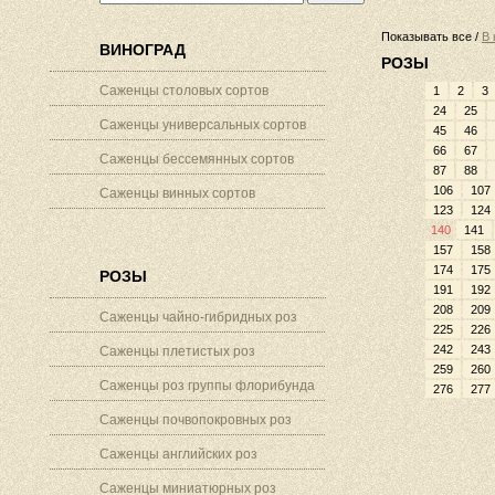
Показывать все /
В 
ВИНОГРАД
РОЗЫ
Саженцы столовых сортов
1
2
3
24
25
Саженцы универсальных сортов
45
46
66
67
Саженцы бессемянных сортов
87
88
106
107
Саженцы винных сортов
123
124
140
141
157
158
174
175
РОЗЫ
191
192
208
209
Саженцы чайно-гибридных роз
225
226
242
243
Саженцы плетистых роз
259
260
Саженцы роз группы флорибунда
276
277
Саженцы почвопокровных роз
Саженцы английских роз
Саженцы миниатюрных роз