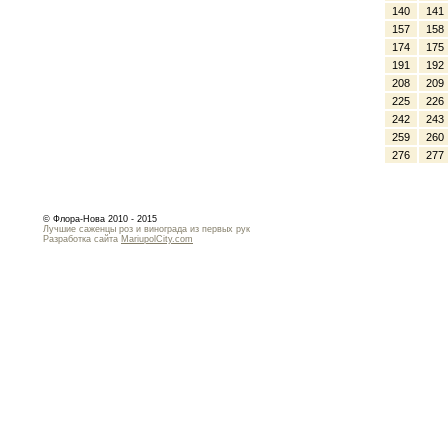
140
141
157
158
174
175
191
192
208
209
225
226
242
243
259
260
276
277
© Флора-Нова 2010 - 2015
Лучшие саженцы роз и винограда из первых рук
Разработка сайта
MariupolCity.com