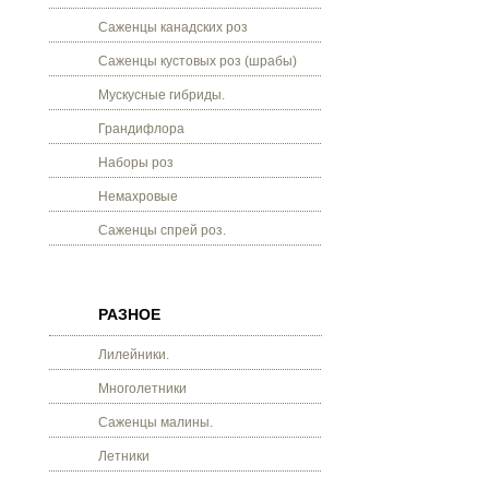
Саженцы канадских роз
Саженцы кустовых роз (шрабы)
Мускусные гибриды.
Грандифлора
Наборы роз
Немахровые
Саженцы спрей роз.
РАЗНОЕ
Лилейники.
Многолетники
Саженцы малины.
Летники